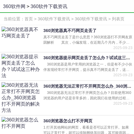
360软件网
>
360软件下载资讯
当前位置：
首页
>
360软件下载资讯
>
360软件下载资讯
> 列表页
首页
360浏览器真不巧网页走丢了
电脑软件
真不巧网页走丢了是什么意思？360浏览器打不开网友原
因解析 其次，小编发现，在近期几个月内，不少用
户均发现了这一坑爹的事件。这说明，360浏览器本身
2025-09-23
手机软件
BUG就很多!小编也遇到了!正
360浏览器提示网页走丢了怎么办？试试这三种办法
360浏览器是用户常用的浏览器之一，但是有不少小伙
软件资讯
伴发现经常打不开网页，提示真不巧网页走丢了，这要
如何恢复？这种情况的原因有很多，今天小编就给大家
2025-09-23
分享三个360浏览器打不开网
360浏览器无法正常打不开网页怎么办_360浏览器打不开网页的解决方法
360浏览器无法正常打不开网页怎么办？目前使用360
浏览器的用户还是非常多的，因此我们在使用的过程中
难免会遇到一些比较少见的问题，例如在使用的时候发
2025-09-23
现网页无法正常的打开，如
360浏览器怎么打不开网页
1.打开其他网站的网页，看看是否可以正常打开。如果
可以正常打开，就可以排除网络等问题，其可能原因是