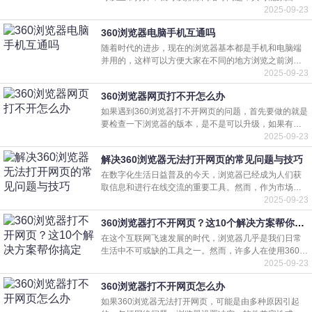
所访问的网站处于维护状态，或者是访问的高峰期，稍
2025-09-23
后再打开。2.查看电脑右下角
360浏览器电脑手机互通吗
随着时代的进步，现在的浏览器基本都是手机和电脑端
并用的，这样可以方便大家在不同的地方浏览之前浏览
过的网页，所以电脑和手机端都是互通的，不过还是有
2025-09-23
些用户不会使用，我们一起看
360浏览器网页打不开怎么办
如果遇到360浏览器打不开网页的问题，首先要做的就是
要检查一下浏览器的版本，是不是可以升级，如果有新
版本一般升级一下360浏览器就好了。如果已经是最新版
2025-09-23
的360浏览器了，还是网
解决360浏览器无法打开网页的常见问题与技巧
在数字化生活日益普及的今天，浏览器已经成为人们获
取信息和进行在线交流的重要工具。然而，作为市场上
颇具人气的360浏览器，也难免会遇到打不开网页的技术
2025-09-23
问题。本文将深入探讨
360浏览器打不开网页？这10个解决方案帮你搞定
在这个互联网飞速发展的时代，浏览器几乎是我们日常
生活中不可或缺的工具之一。然而，许多人在使用360浏
览器时可能会遇到一个恼人的问题——网页打不开。这
2025-09-23
不仅令人
360浏览器打不开网页怎么办
如果360浏览器无法打开网页，可能是由多种原因引起